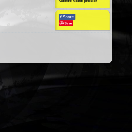
Suomen suurin pelialue
f
Share
Save