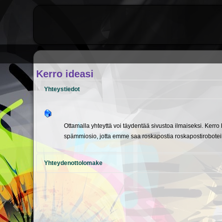
Kerro ideasi
Yhteystiedot
Ottamalla yhteyttä voi täydentää sivustoa ilmaiseksi. Kerro 
spämmiosio, jotta emme saa roskapostia roskapostiroboteil
Yhteydenottolomake
Send an Email
*
Required field
Nimi
*