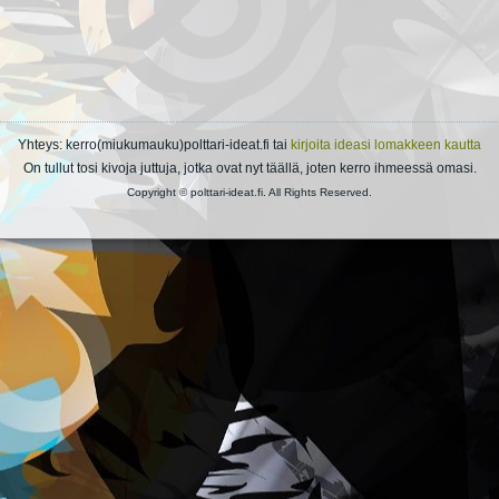
Yhteys: kerro(miukumauku)polttari-ideat.fi tai
kirjoita ideasi lomakkeen kautta
On tullut tosi kivoja juttuja, jotka ovat nyt täällä, joten kerro ihmeessä omasi.
Copyright © polttari-ideat.fi. All Rights Reserved.