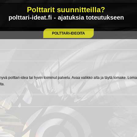
Polttarit suunnitteilla?
polttari-ideat.fi - ajatuksia toteutukseen
POLTTARI-IDEOITA
hyvä polttari-idea tai hyvin toiminut palvelu. Avaa valikko alta ja täytä lomake. Lo
ta.