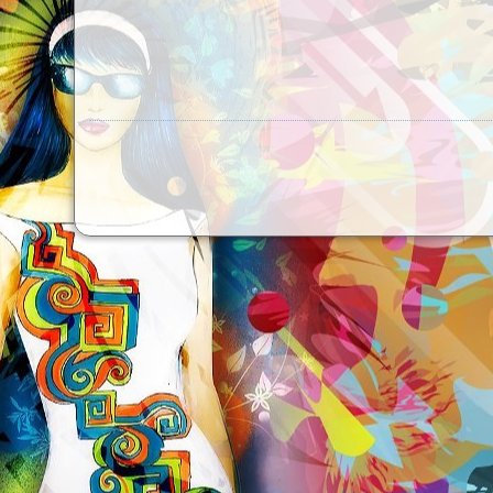
Sähköposti
*
Aihe
*
Viesti
*
Lähetä kopio itsellesi
(valinnainen)
Captcha
*
Lähetä sähköposti