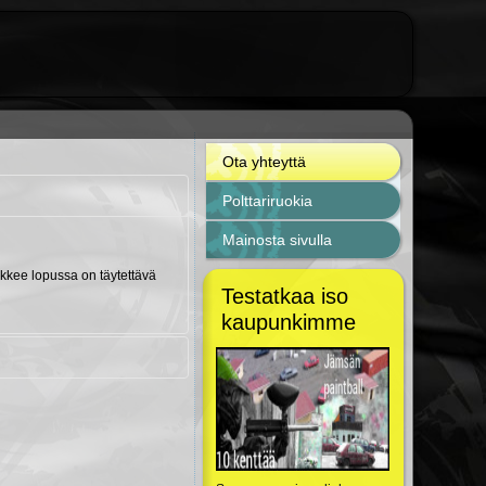
Ota yhteyttä
Polttariruokia
Mainosta sivulla
makkee lopussa on täytettävä
Testatkaa iso
kaupunkimme